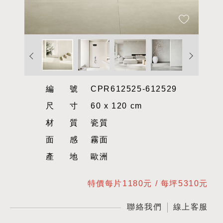
編號
CPR612525-612529
尺寸
60 x 120 cm
材質
瓷質
面感
霧面
產地
歐洲
特價每片1180元 / 每坪5310元
聯絡我們
線上客服