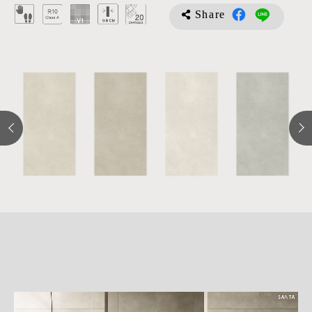
Share
詳
細
介