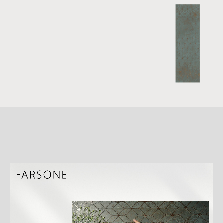
詳
細
介
紹