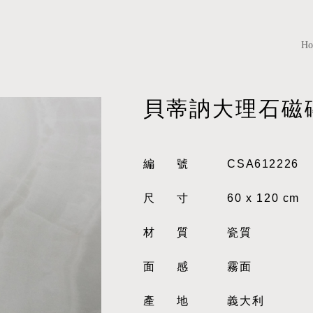
H
貝蒂訥大理石磁
編號
CSA612226
尺寸
60 x 120 cm
材質
瓷質
面感
霧面
產地
義大利