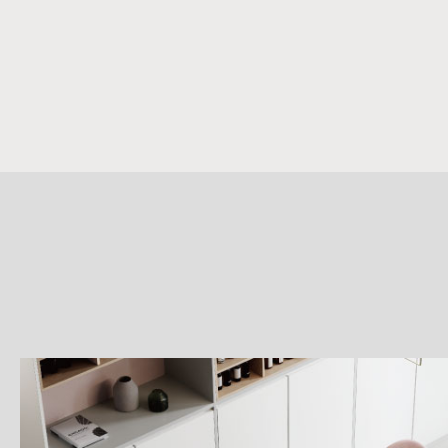
詳
細
介
紹