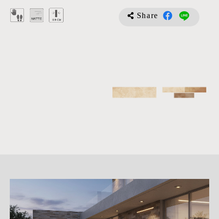
Share
詳
細
介