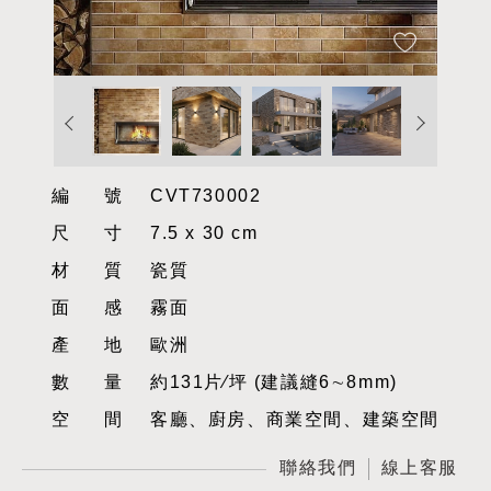
編號
CVT730002
尺寸
7.5 x 30 cm
材質
瓷質
面感
霧面
產地
歐洲
數量
約131片∕坪 (建議縫6∼8mm)
空間
客廳、廚房、商業空間、建築空間
聯絡我們
線上客服