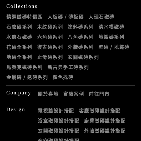
Collections
精選磁磚特價區
大板磚 / 薄板磚
大理石磁磚
石紋磚系列
木紋磚系列
塗料磚系列
清水模磁磚
水磨石磁磚
六角磚系列
八角磚系列
地鐵磚系列
花磚全系列
復古磚系列
外牆磚系列
壁磚 / 地鐵磚
地磚全系列
止滑磚系列
玄關磁磚系列
馬賽克磁磚系列
新古典手工磚系列
金屬磚 / 銹磚系列
顏色找磚
Company
關於喜地
實績案例
前往門市
Design
電視牆設計搭配
客廳磁磚設計搭配
浴室磁磚設計搭配
廚房磁磚設計搭配
玄關磁磚設計搭配
外牆磁磚設計搭配
商空磁磚設計搭配