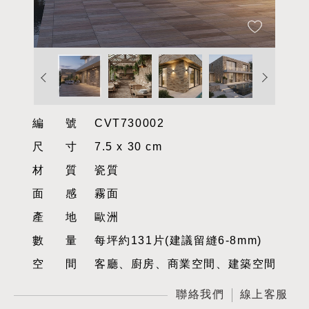
編號
CVT730002
尺寸
7.5 x 30 cm
材質
瓷質
面感
霧面
產地
歐洲
數量
每坪約131片(建議留縫6-8mm)
空間
客廳、廚房、商業空間、建築空間
聯絡我們
線上客服