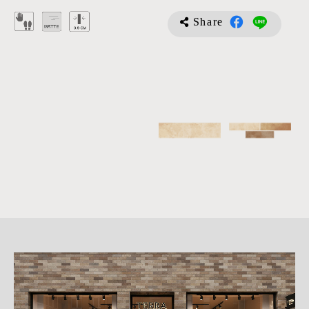
Share
詳
細
介