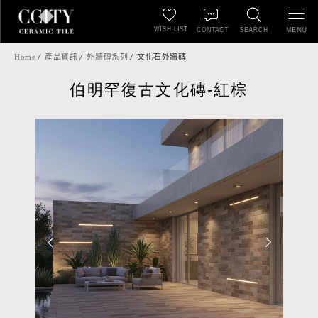
WISH LIST
MENU
CONTACT
SEARCH
Home
產品資訊
外牆磚系列
文化石外牆磚
伯明罕復古文化磚-紅棕