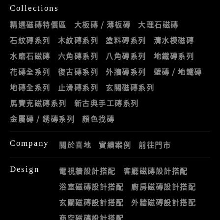
Collections
精選磁磚特價區
大板磚 / 薄板磚
大理石磁磚
石紋磚系列
木紋磚系列
塗料磚系列
清水模磁磚
水磨石磁磚
六角磚系列
八角磚系列
地鐵磚系列
花磚全系列
復古磚系列
外牆磚系列
壁磚 / 地鐵磚
地磚全系列
止滑磚系列
玄關磁磚系列
馬賽克磁磚系列
新古典手工磚系列
金屬磚 / 銹磚系列
顏色找磚
Company
關於喜地
實績案例
前往門市
Design
電視牆設計搭配
客廳磁磚設計搭配
浴室磁磚設計搭配
廚房磁磚設計搭配
玄關磁磚設計搭配
外牆磁磚設計搭配
商空磁磚設計搭配