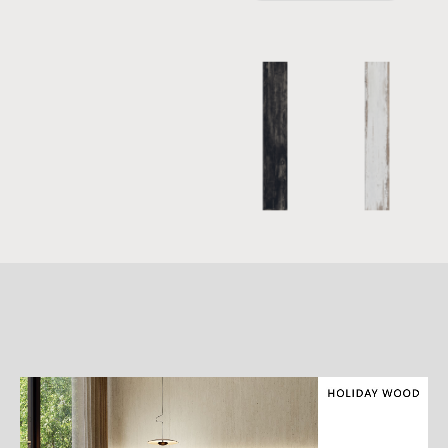
詳
細
介
紹