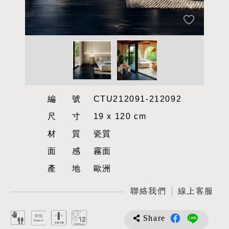
編號
CTU212091-212092
尺寸
19 x 120 cm
材質
瓷質
面感
霧面
產地
歐洲
聯絡我們
線上客服
Share