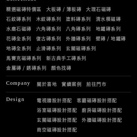
精選磁磚特價區
大板磚 / 薄板磚
大理石磁磚
石紋磚系列
木紋磚系列
塗料磚系列
清水模磁磚
水磨石磁磚
六角磚系列
八角磚系列
地鐵磚系列
花磚全系列
復古磚系列
外牆磚系列
壁磚 / 地鐵磚
地磚全系列
止滑磚系列
玄關磁磚系列
馬賽克磁磚系列
新古典手工磚系列
金屬磚 / 銹磚系列
顏色找磚
Company
關於喜地
實績案例
前往門市
Design
電視牆設計搭配
客廳磁磚設計搭配
浴室磁磚設計搭配
廚房磁磚設計搭配
玄關磁磚設計搭配
外牆磁磚設計搭配
商空磁磚設計搭配