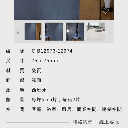
編號
CIB12973-12974
尺寸
75 x 75 cm
材質
瓷質
面感
霧面
產地
西班牙
數量
每坪5.76片；每箱2片
空間
客廳、浴室、廚房、商業空間、建築空間
聯絡我們
線上客服