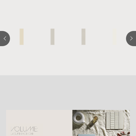
詳
細
介
紹