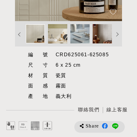
編號
CRD625061-625085
尺寸
6 x 25 cm
材質
瓷質
面感
霧面
產地
義大利
聯絡我們
線上客服
Share