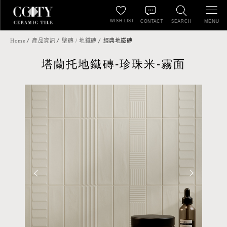
WISH LIST
MENU
CONTACT
SEARCH
Home
產品資訊
壁磚 / 地鐵磚
經典地鐵磚
塔蘭托地鐵磚-珍珠米-霧面