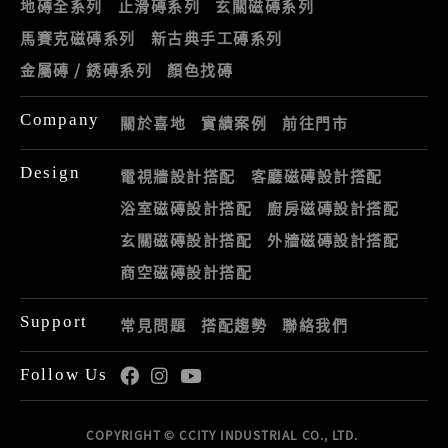
地磚全系列
止滑磚系列
玄關磁磚系列
馬賽克磁磚系列
新古典手工磚系列
金屬磚 / 銹磚系列
顏色找磚
Company
關於喜地
實績案例
前往門市
Design
電視牆設計搭配
客廳磁磚設計搭配
浴室磁磚設計搭配
廚房磁磚設計搭配
玄關磁磚設計搭配
外牆磁磚設計搭配
商空磁磚設計搭配
Support
常見問題
搭配趨勢
聯絡我們
Follow Us
COPYRIGHT © CCITY INDUSTRIAL CO., LTD.