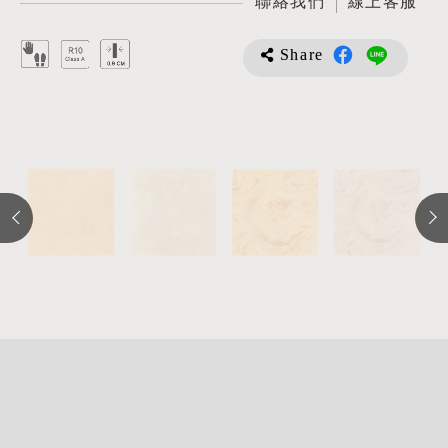
聯絡我們
線上客服
Share
詳
細