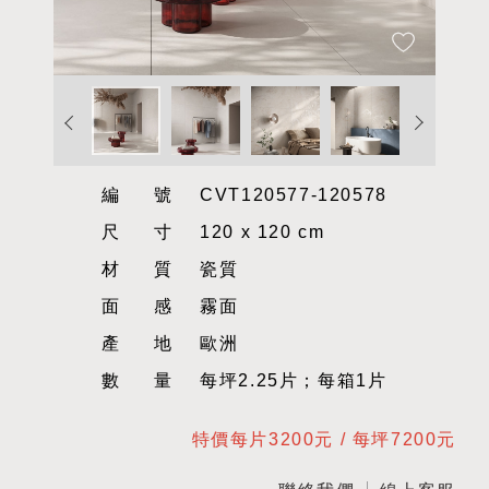
編號
CVT120577-120578
尺寸
120 x 120 cm
材質
瓷質
面感
霧面
產地
歐洲
數量
每坪2.25片；每箱1片
特價每片3200元 / 每坪7200元