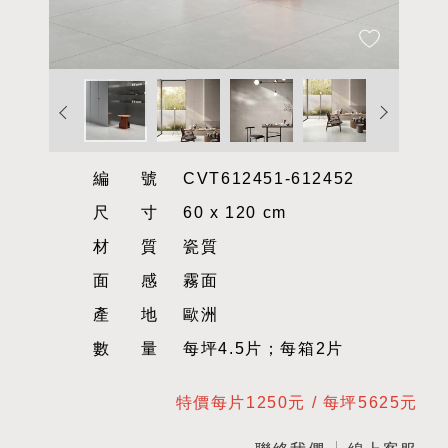
編號
CVT612451-612452
尺寸
60 x 120 cm
材質
瓷質
面感
霧面
產地
歐洲
數量
每坪4.5片；每箱2片
特價每片1250元 / 每坪5625元