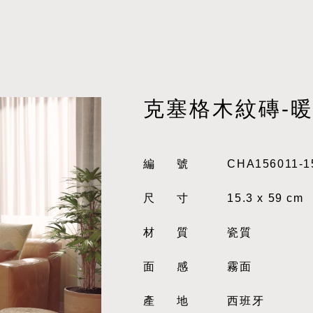
克塞格木紋磚-
編號
CHA156011-1
尺寸
15.3 x 59 cm
材質
瓷質
面感
霧面
產地
西班牙