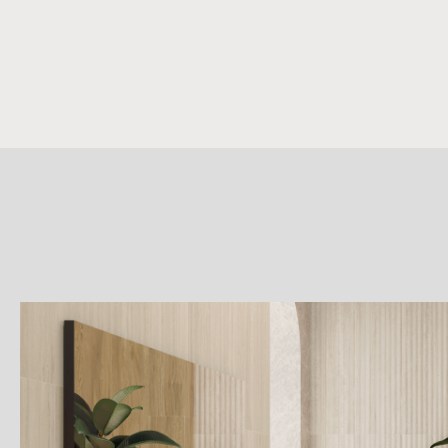
詳
細
介
紹