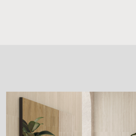
詳
細
介
紹