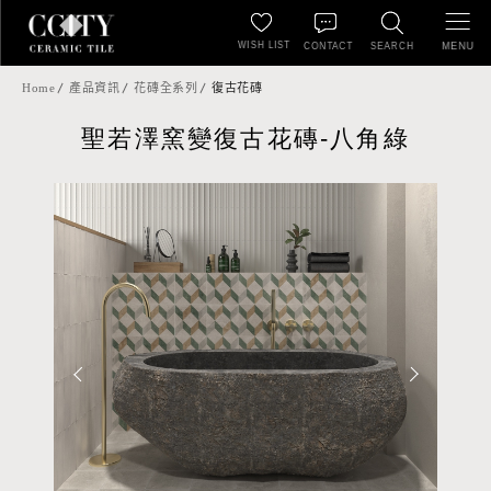
WISH LIST
MENU
CONTACT
SEARCH
Home
產品資訊
花磚全系列
復古花磚
聖若澤窯變復古花磚-八角綠