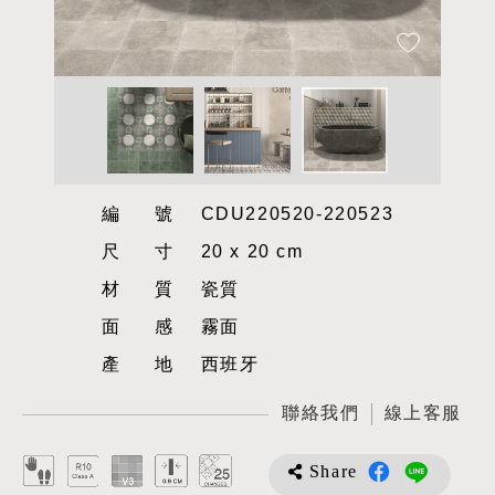
編號
CDU220520-220523
尺寸
20 x 20 cm
材質
瓷質
面感
霧面
產地
西班牙
聯絡我們
線上客服
Share