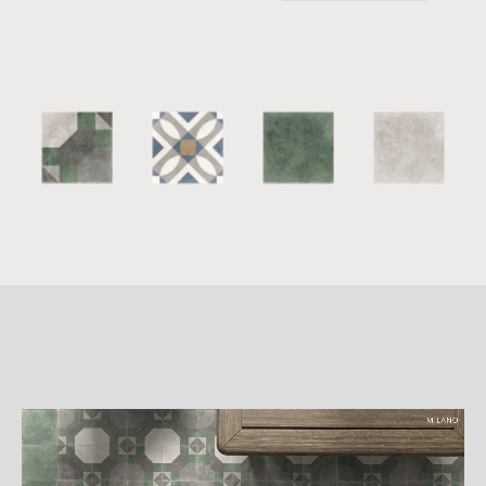
詳
細
介
紹