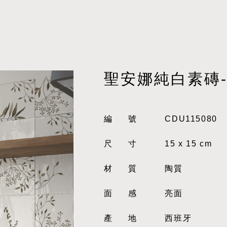
聖安娜純白素磚
編號
CDU115080
尺寸
15 x 15 cm
材質
陶質
面感
亮面
產地
西班牙