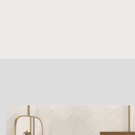
詳
細
介
紹