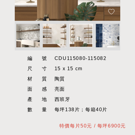
編號
CDU115080-115082
尺寸
15 x 15 cm
材質
陶質
面感
亮面
產地
西班牙
數量
每坪138片；每箱40片
特價每片50元 / 每坪6900元