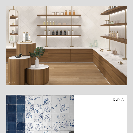
細
介
紹