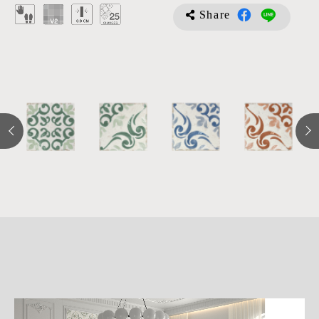
Share
詳
細
介