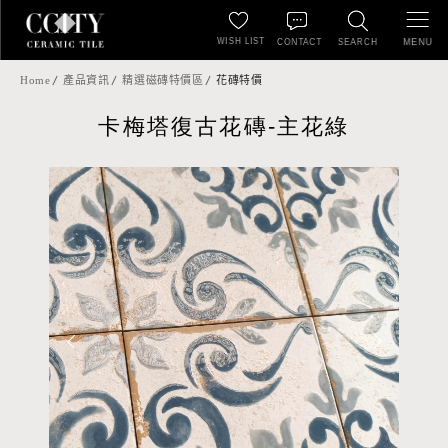
WISH LIST
MENU
CONTACT
SEARCH
Home
產品資訊
精選磁磚特價區
花磚特價
卡梅塔復古花磚-主花綠