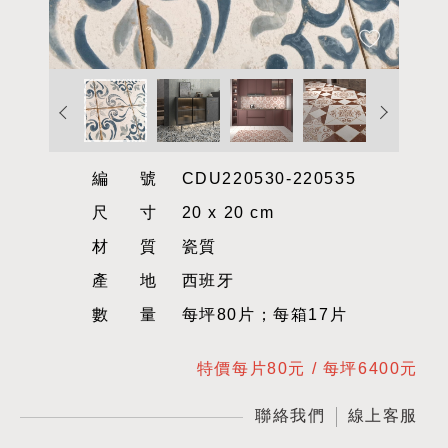
編號
CDU220530-220535
尺寸
20 x 20 cm
材質
瓷質
產地
西班牙
數量
每坪80片；每箱17片
特價每片80元 / 每坪6400元
聯絡我們
線上客服