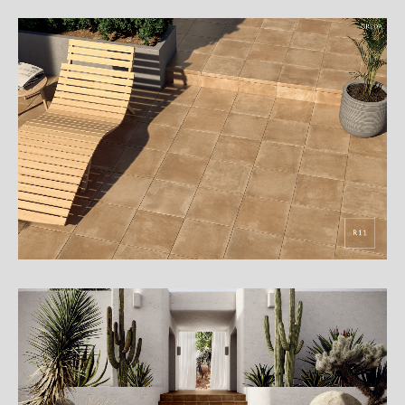
細
介
紹