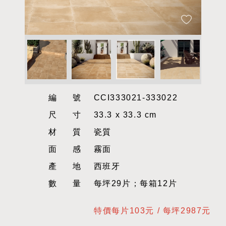
編號
CCI333021-333022
尺寸
33.3 x 33.3 cm
材質
瓷質
面感
霧面
產地
西班牙
數量
每坪29片；每箱12片
特價每片103元 / 每坪2987元