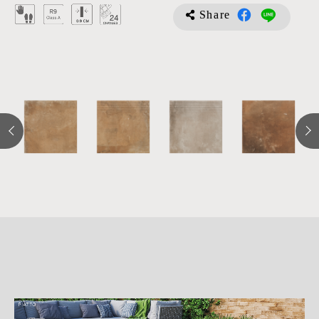
Share
詳
細
介