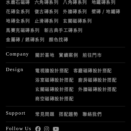
水磨石磁磚
六角磚系列
八角磚系列
地鐵磚系列
花磚全系列
復古磚系列
外牆磚系列
壁磚 / 地鐵磚
地磚全系列
止滑磚系列
玄關磁磚系列
馬賽克磁磚系列
新古典手工磚系列
金屬磚 / 銹磚系列
顏色找磚
Company
關於喜地
實績案例
前往門市
Design
電視牆設計搭配
客廳磁磚設計搭配
浴室磁磚設計搭配
廚房磁磚設計搭配
玄關磁磚設計搭配
外牆磁磚設計搭配
商空磁磚設計搭配
Support
常見問題
搭配趨勢
聯絡我們
Follow Us