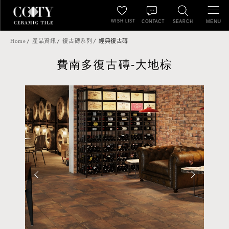
WISH LIST
MENU
CONTACT
SEARCH
Home
產品資訊
復古磚系列
經典復古磚
費南多復古磚-大地棕