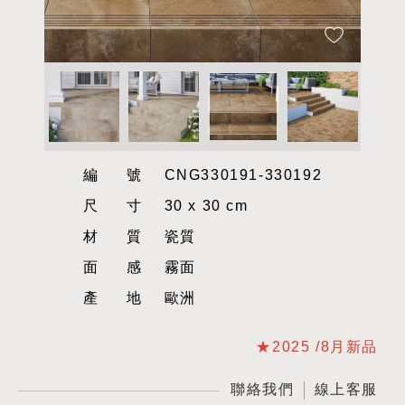
編號
CNG330191-330192
尺寸
30 x 30 cm
材質
瓷質
面感
霧面
產地
歐洲
★2025 /8月新品
聯絡我們
線上客服