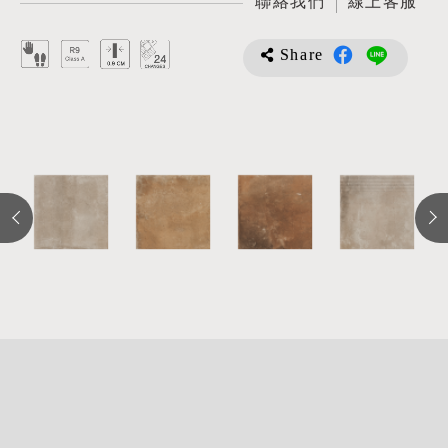
聯絡我們
線上客服
Share
詳
細