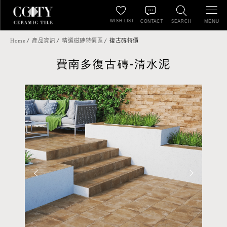
WISH LIST
MENU
CONTACT
SEARCH
Home
產品資訊
精選磁磚特價區
復古磚特價
費南多復古磚-清水泥