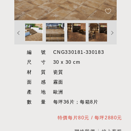
編號
CNG330181-330183
尺寸
30 x 30 cm
材質
瓷質
面感
霧面
產地
歐洲
數量
每坪36片；每箱8片
特價每片80元 / 每坪2880元