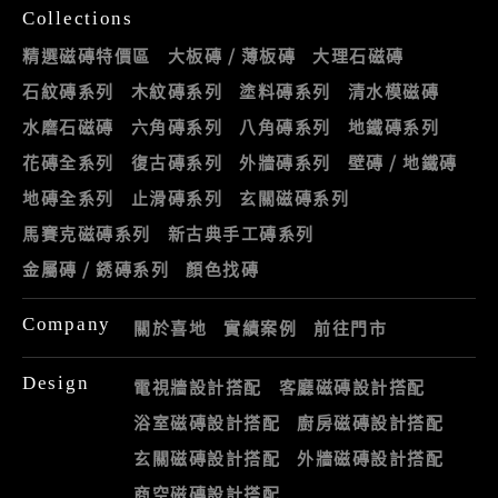
Collections
精選磁磚特價區
大板磚 / 薄板磚
大理石磁磚
石紋磚系列
木紋磚系列
塗料磚系列
清水模磁磚
水磨石磁磚
六角磚系列
八角磚系列
地鐵磚系列
花磚全系列
復古磚系列
外牆磚系列
壁磚 / 地鐵磚
地磚全系列
止滑磚系列
玄關磁磚系列
馬賽克磁磚系列
新古典手工磚系列
金屬磚 / 銹磚系列
顏色找磚
Company
關於喜地
實績案例
前往門市
Design
電視牆設計搭配
客廳磁磚設計搭配
浴室磁磚設計搭配
廚房磁磚設計搭配
玄關磁磚設計搭配
外牆磁磚設計搭配
商空磁磚設計搭配