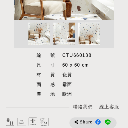
編號
CTU660138
尺寸
60 x 60 cm
材質
瓷質
面感
霧面
產地
歐洲
聯絡我們
線上客服
Share