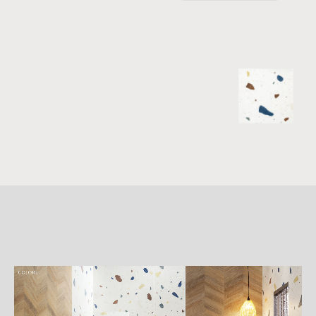
詳
細
介
紹