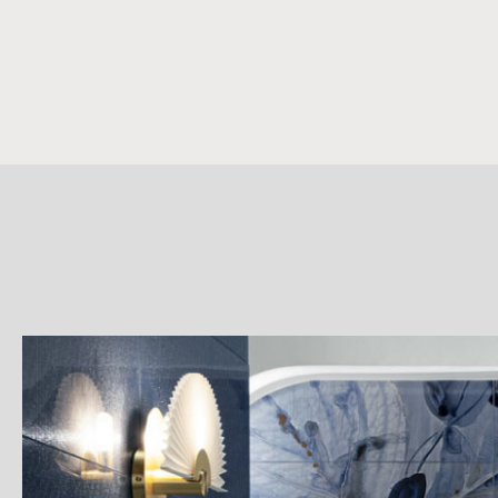
詳
細
介
紹