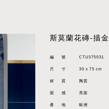
斯莫蘭花磚-描
編號
CTU375031
尺寸
30 x 75 cm
材質
陶質
面感
亮面
產地
歐洲