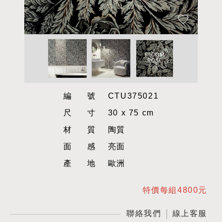
編號
CTU375021
尺寸
30 x 75 cm
材質
陶質
面感
亮面
產地
歐洲
特價每組4800元
聯絡我們
線上客服