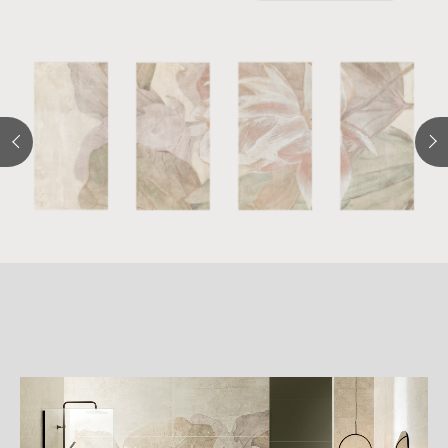
詳
細
介
紹