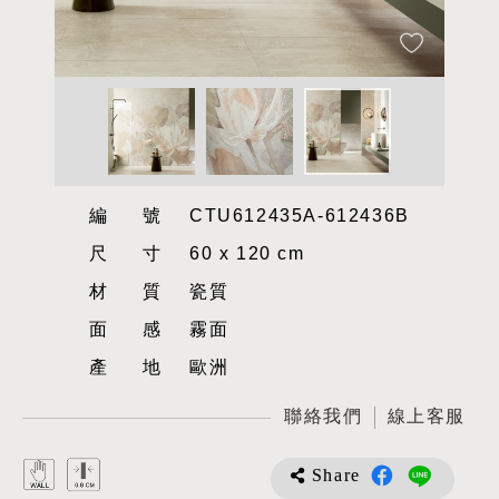
編號
CTU612435A-612436B
尺寸
60 x 120 cm
材質
瓷質
面感
霧面
產地
歐洲
聯絡我們
線上客服
Share