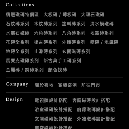
Collections
精選磁磚特價區
大板磚 / 薄板磚
大理石磁磚
石紋磚系列
木紋磚系列
塗料磚系列
清水模磁磚
水磨石磁磚
六角磚系列
八角磚系列
地鐵磚系列
花磚全系列
復古磚系列
外牆磚系列
壁磚 / 地鐵磚
地磚全系列
止滑磚系列
玄關磁磚系列
馬賽克磁磚系列
新古典手工磚系列
金屬磚 / 銹磚系列
顏色找磚
Company
關於喜地
實績案例
前往門市
Design
電視牆設計搭配
客廳磁磚設計搭配
浴室磁磚設計搭配
廚房磁磚設計搭配
玄關磁磚設計搭配
外牆磁磚設計搭配
商空磁磚設計搭配