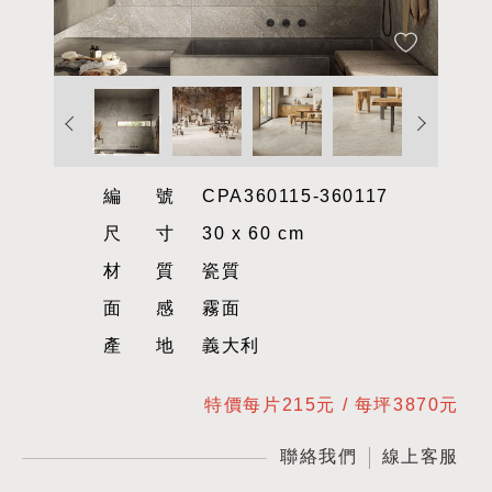
編號
CPA360115-360117
尺寸
30 x 60 cm
材質
瓷質
面感
霧面
產地
義大利
特價每片215元 / 每坪3870元
聯絡我們
線上客服