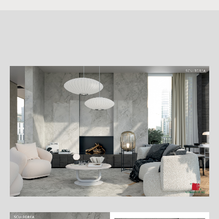
詳
細
介
紹