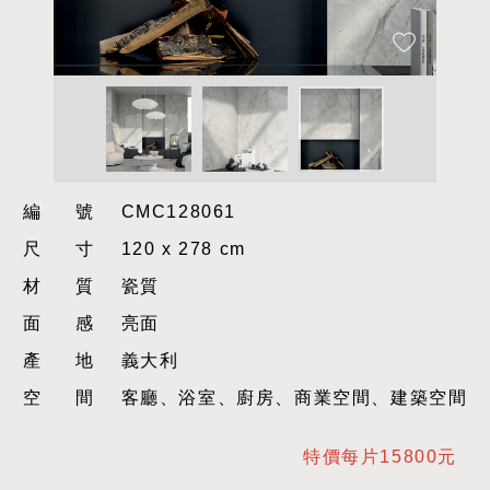
編號
CMC128061
尺寸
120 x 278 cm
材質
瓷質
面感
亮面
產地
義大利
空間
客廳、浴室、廚房、商業空間、建築空間
特價每片15800元