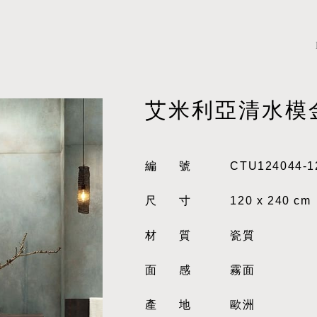
艾米利亞清水模
編號
CTU124044-1
尺寸
120 x 240 cm
材質
瓷質
面感
霧面
產地
歐洲