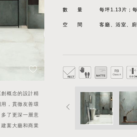
數量
每坪1.13片；
空間
客廳、浴室、
原創概念的設計精
利用，貫徹友善環
，多了更深一層意
、建案大廳和商業