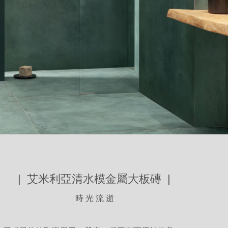
| 艾米利亞清水模金屬大板磚 |
時 光 流 逝