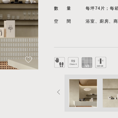
數量
每坪74片；每箱
空間
浴室、廚房、