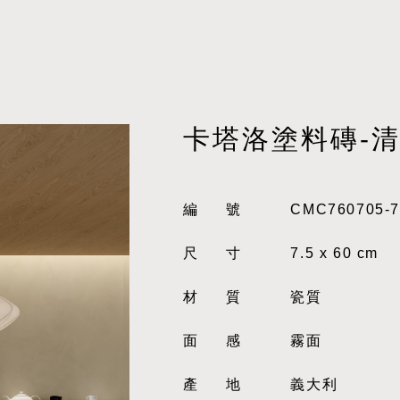
卡塔洛塗料磚-清
編號
CMC760705-7
尺寸
7.5 x 60 cm
材質
瓷質
面感
霧面
產地
義大利