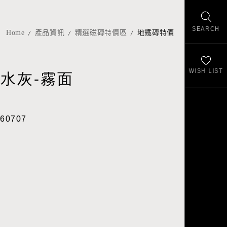
SEARCH
Home
產品資訊
精選磁磚特價區
地鐵磚特價
WISH LIST
水灰-霧面
60707