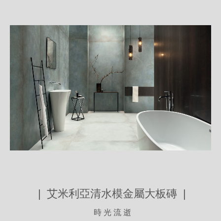
詳
細
介
紹
| 艾米利亞清水模金屬大板磚 |
時 光 流 逝