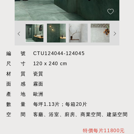
編號
CTU124044-124045
尺寸
120 x 240 cm
材質
瓷質
面感
霧面
產地
歐洲
數量
每坪1.13片；每箱20片
空間
客廳、浴室、廚房、商業空間、建築空間
特價每片11800元