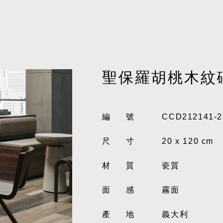
聖保羅胡桃木紋
編號
CCD212141-2
尺寸
20 x 120 cm
材質
瓷質
面感
霧面
產地
義大利