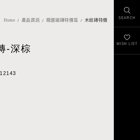
SEARCH
Home
產品資訊
精選磁磚特價區
木紋磚特價
WISH LIST
磚-深棕
12143