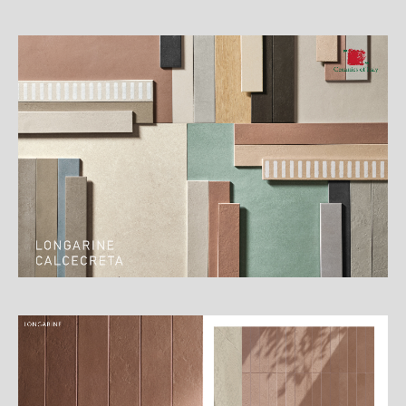
細
介
紹