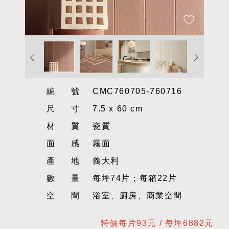
編號
CMC760705-760716
尺寸
7.5 x 60 cm
材質
瓷質
面感
霧面
產地
義大利
數量
每坪74片；每箱22片
空間
浴室、廚房、商業空間
特價每片93元 / 每坪6882元