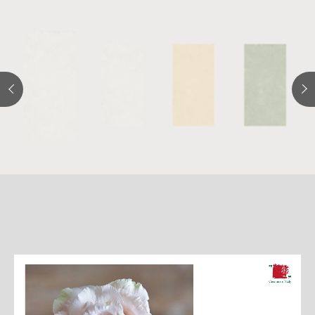
詳
細
介
紹