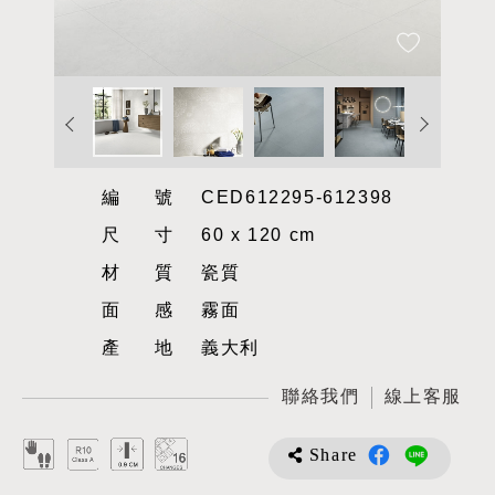
編號
CED612295-612398
尺寸
60 x 120 cm
材質
瓷質
面感
霧面
產地
義大利
聯絡我們
線上客服
Share