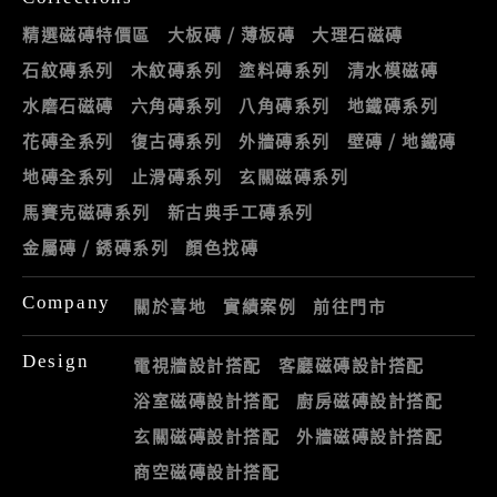
精選磁磚特價區
大板磚 / 薄板磚
大理石磁磚
石紋磚系列
木紋磚系列
塗料磚系列
清水模磁磚
水磨石磁磚
六角磚系列
八角磚系列
地鐵磚系列
花磚全系列
復古磚系列
外牆磚系列
壁磚 / 地鐵磚
地磚全系列
止滑磚系列
玄關磁磚系列
馬賽克磁磚系列
新古典手工磚系列
金屬磚 / 銹磚系列
顏色找磚
Company
關於喜地
實績案例
前往門市
Design
電視牆設計搭配
客廳磁磚設計搭配
浴室磁磚設計搭配
廚房磁磚設計搭配
玄關磁磚設計搭配
外牆磁磚設計搭配
商空磁磚設計搭配