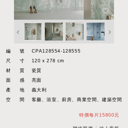
編號
CPA128554-128555
尺寸
120 x 278 cm
材質
瓷質
面感
亮面
產地
義大利
空間
客廳、浴室、廚房、商業空間、建築空間
特價每片15800元