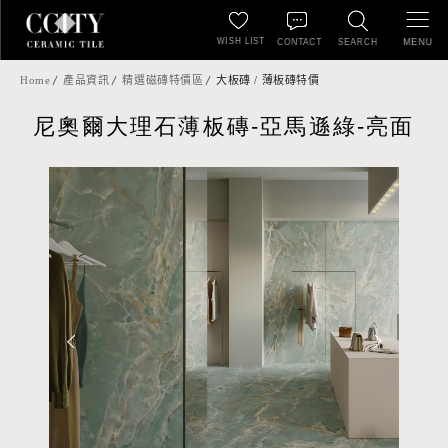
WISH LIST
MENU
CONTACT
SEARCH
Home
產品資訊
精選磁磚特價區
大板磚 / 薄板磚特價
尼奧爾大理石薄板磚-亞馬遜綠-亮面