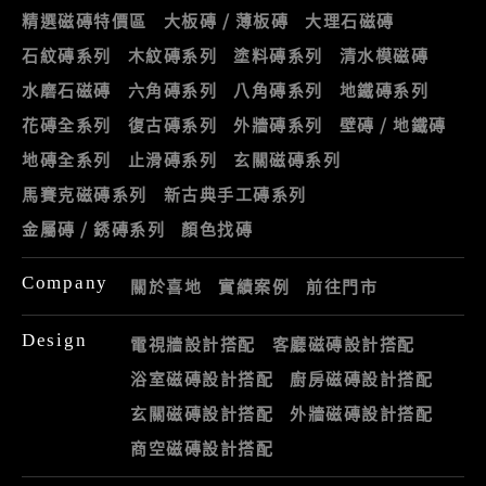
精選磁磚特價區
大板磚 / 薄板磚
大理石磁磚
石紋磚系列
木紋磚系列
塗料磚系列
清水模磁磚
水磨石磁磚
六角磚系列
八角磚系列
地鐵磚系列
花磚全系列
復古磚系列
外牆磚系列
壁磚 / 地鐵磚
地磚全系列
止滑磚系列
玄關磁磚系列
馬賽克磁磚系列
新古典手工磚系列
金屬磚 / 銹磚系列
顏色找磚
Company
關於喜地
實績案例
前往門市
Design
電視牆設計搭配
客廳磁磚設計搭配
浴室磁磚設計搭配
廚房磁磚設計搭配
玄關磁磚設計搭配
外牆磁磚設計搭配
商空磁磚設計搭配