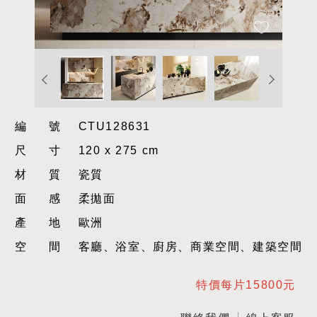
編號
CTU128631
尺寸
120 x 275 cm
材質
瓷質
面感
柔拋面
產地
歐洲
空間
客廳、浴室、廚房、商業空間、建築空間
特價每片15800元