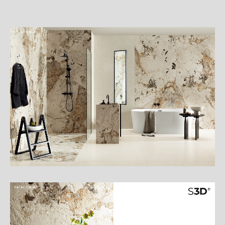
詳
細
介
紹