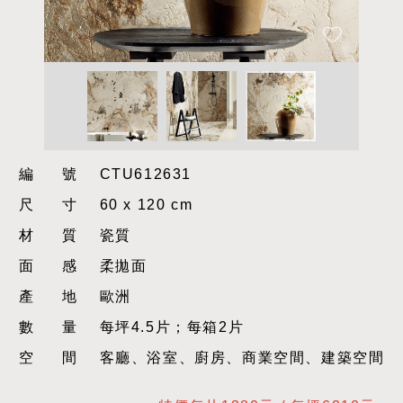
編號
CTU612631
尺寸
60 x 120 cm
材質
瓷質
面感
柔拋面
產地
歐洲
數量
每坪4.5片；每箱2片
空間
客廳、浴室、廚房、商業空間、建築空間