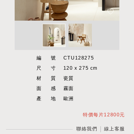
編號
CTU128275
尺寸
120 x 275 cm
材質
瓷質
面感
霧面
產地
歐洲
特價每片12800元
聯絡我們
線上客服