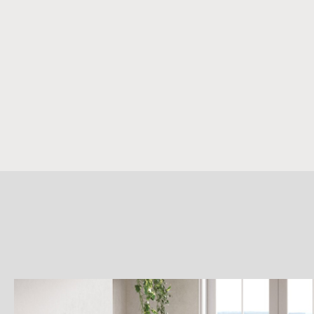
詳
細
介