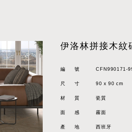
伊洛林拼接木紋
編號
CFN990171-9
尺寸
90 x 90 cm
材質
瓷質
面感
霧面
產地
西班牙