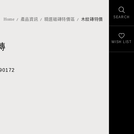
SEARCH
Home
產品資訊
精選磁磚特價區
木紋磚特價
WISH LIST
磚
90172