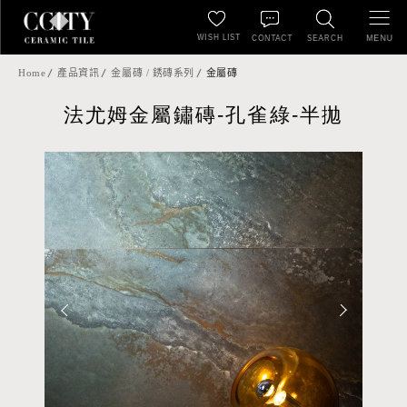
WISH LIST
MENU
CONTACT
SEARCH
Home
產品資訊
金屬磚 / 銹磚系列
金屬磚
法尤姆金屬鏽磚-孔雀綠-半拋