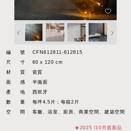
編號
CFN612811-612815
尺寸
60 x 120 cm
材質
瓷質
面感
半拋面
產地
西班牙
數量
每坪4.5片；每箱2片
空間
客廳、浴室、廚房、商業空間、建築空間
★2025 /10月底新品