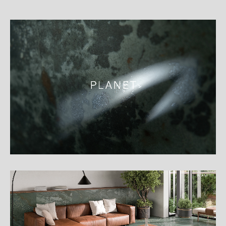
細
介
紹