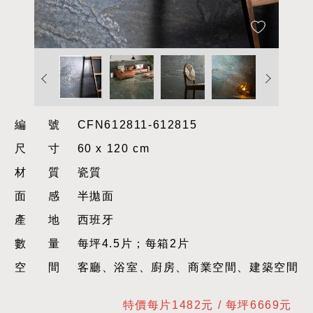
編號
CFN612811-612815
尺寸
60 x 120 cm
材質
瓷質
面感
半拋面
產地
西班牙
數量
每坪4.5片；每箱2片
空間
客廳、浴室、廚房、商業空間、建築空間
特價每片1482元 / 每坪6669元