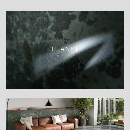
細
介
紹