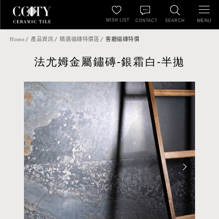
WISH LIST
MENU
CONTACT
SEARCH
Home
產品資訊
精選磁磚特價區
客廳磁磚特價
法尤姆金屬鏽磚-銀霜白-半拋