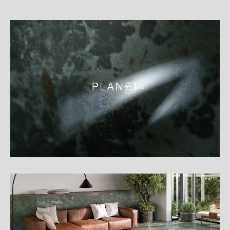
細
介
紹