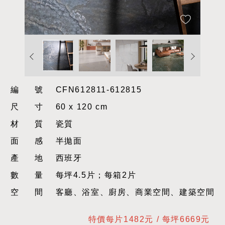
編號
CFN612811-612815
尺寸
60 x 120 cm
材質
瓷質
面感
半拋面
產地
西班牙
數量
每坪4.5片；每箱2片
空間
客廳、浴室、廚房、商業空間、建築空間
特價每片1482元 / 每坪6669元