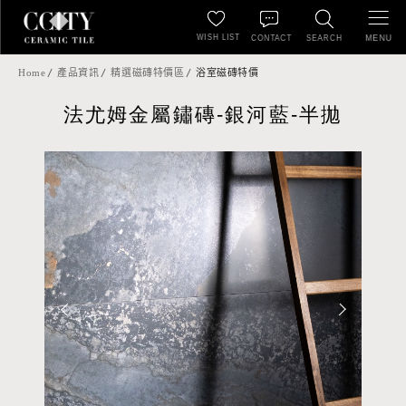
WISH LIST
MENU
CONTACT
SEARCH
Home
產品資訊
精選磁磚特價區
浴室磁磚特價
法尤姆金屬鏽磚-銀河藍-半拋