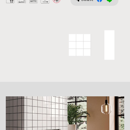
詳
細
介
紹