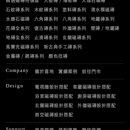
精選磁磚特價區
大板磚 / 薄板磚
大理石磁磚
石紋磚系列
木紋磚系列
塗料磚系列
清水模磁磚
水磨石磁磚
六角磚系列
八角磚系列
地鐵磚系列
花磚全系列
復古磚系列
外牆磚系列
壁磚 / 地鐵磚
地磚全系列
止滑磚系列
玄關磁磚系列
馬賽克磁磚系列
新古典手工磚系列
金屬磚 / 銹磚系列
顏色找磚
Company
關於喜地
實績案例
前往門市
Design
電視牆設計搭配
客廳磁磚設計搭配
浴室磁磚設計搭配
廚房磁磚設計搭配
玄關磁磚設計搭配
外牆磁磚設計搭配
商空磁磚設計搭配
Support
常見問題
搭配趨勢
聯絡我們