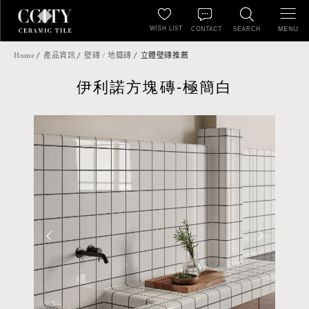
WISH LIST
MENU
CONTACT
SEARCH
Home
產品資訊
壁磚 / 地鐵磚
立體壁磚推薦
伊利諾方塊磚-極簡白