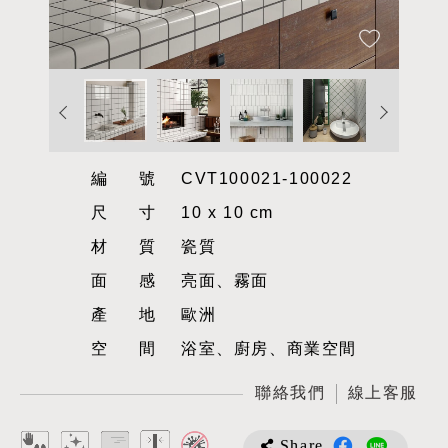
編號
CVT100021-100022
尺寸
10 x 10 cm
材質
瓷質
面感
亮面、霧面
產地
歐洲
空間
浴室、廚房、商業空間
聯絡我們
線上客服
Share