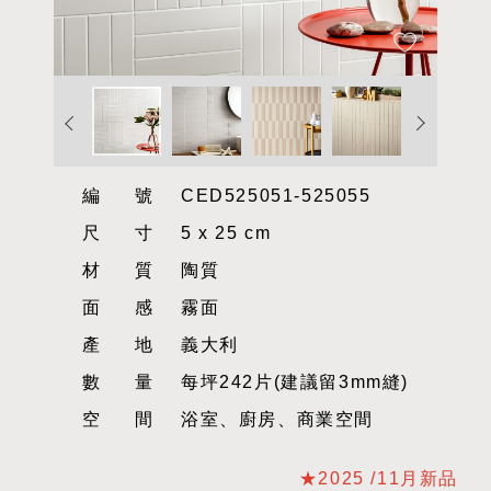
編號
CED525051-525055
尺寸
5 x 25 cm
材質
陶質
面感
霧面
產地
義大利
數量
每坪242片(建議留3mm縫)
空間
浴室、廚房、商業空間
★2025 /11月新品