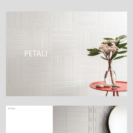
細
介
紹