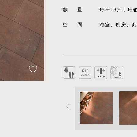
數量
每坪18片；每
空間
浴室、廚房、