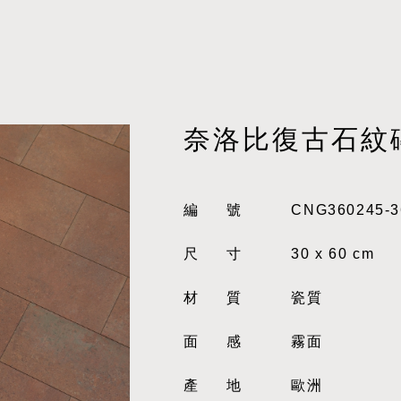
奈洛比復古石紋
編號
CNG360245-3
尺寸
30 x 60 cm
材質
瓷質
面感
霧面
產地
歐洲