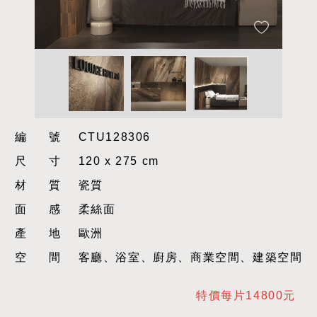
編號
CTU128306
尺寸
120 x 275 cm
材質
瓷質
面感
柔絲面
產地
歐洲
空間
客廳、浴室、廚房、商業空間、建築空間
特價每片14800元