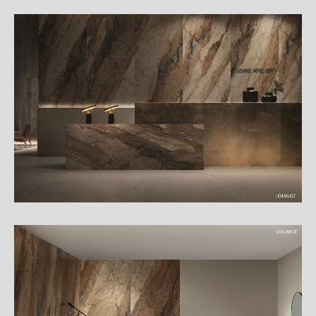
細
介
紹