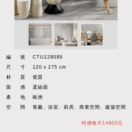
編號
CTU128089
尺寸
120 x 275 cm
材質
瓷質
面感
柔絲面
產地
歐洲
空間
客廳、浴室、廚房、商業空間、建築空間
特價每片14800元