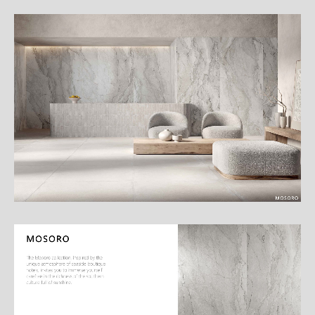
細
介
紹