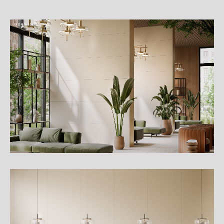
細
介
紹