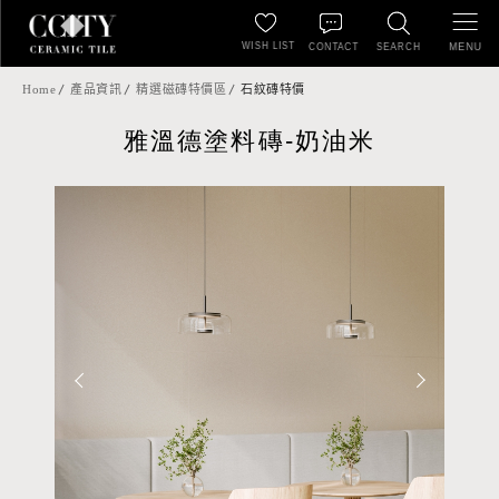
WISH LIST
MENU
CONTACT
SEARCH
Home
產品資訊
精選磁磚特價區
石紋磚特價
雅溫德塗料磚-奶油米