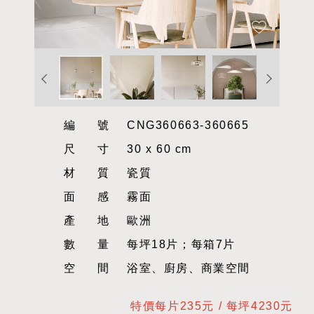
編號
CNG360663-360665
尺寸
30 x 60 cm
材質
瓷質
面感
霧面
產地
歐洲
數量
每坪18片；每箱7片
空間
浴室、廚房、商業空間
特價每片235元 / 每坪4230元