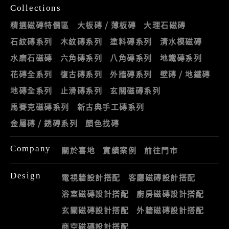
Collections
精選磁磚特價區
大板磚 / 薄板磚
大理石磁磚
石紋磚系列
木紋磚系列
塗料磚系列
清水模磁磚
水磨石磁磚
六角磚系列
八角磚系列
地鐵磚系列
花磚全系列
復古磚系列
外牆磚系列
壁磚 / 地鐵磚
地磚全系列
止滑磚系列
玄關磁磚系列
馬賽克磁磚系列
新古典手工磚系列
金屬磚 / 銹磚系列
顏色找磚
Company
關於喜地
實績案例
前往門市
Design
電視牆設計搭配
客廳磁磚設計搭配
浴室磁磚設計搭配
廚房磁磚設計搭配
玄關磁磚設計搭配
外牆磁磚設計搭配
商空磁磚設計搭配