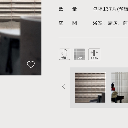
數量
每坪137片(預
空間
浴室、廚房、