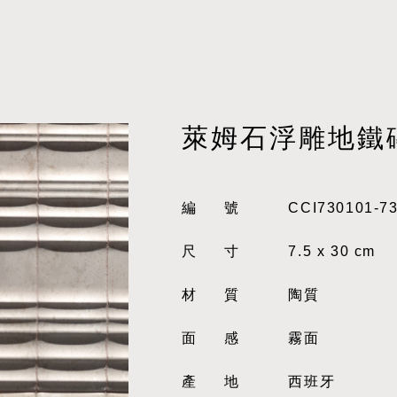
萊姆石浮雕地鐵
編號
CCI730101-7
尺寸
7.5 x 30 cm
材質
陶質
面感
霧面
產地
西班牙