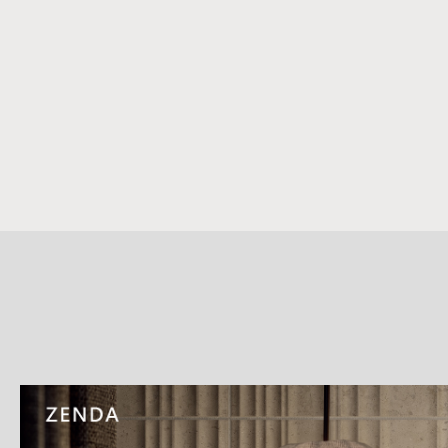
詳
細
介
紹