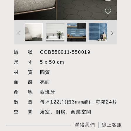
編號
CCB550011-550019
尺寸
5 x 50 cm
材質
陶質
面感
亮面
產地
西班牙
數量
每坪122片(留3mm縫)；每箱24片
空間
浴室、廚房、商業空間
聯絡我們
線上客服