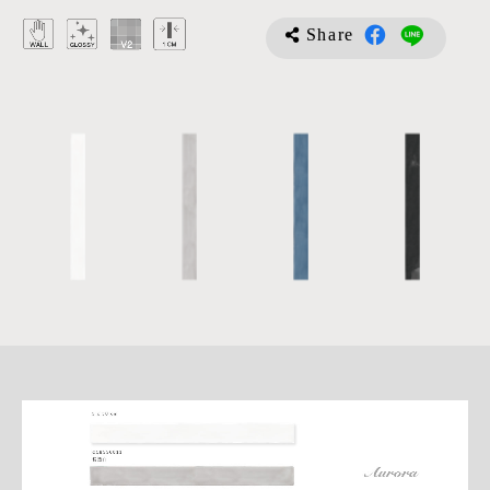
Share
詳
細
介