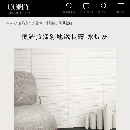
WISH LIST
MENU
CONTACT
SEARCH
Home
產品資訊
壁磚 / 地鐵磚
彩釉壁磚
奧羅拉漾彩地鐵長磚-水煙灰