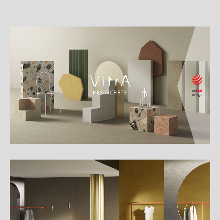
詳
細
介
紹