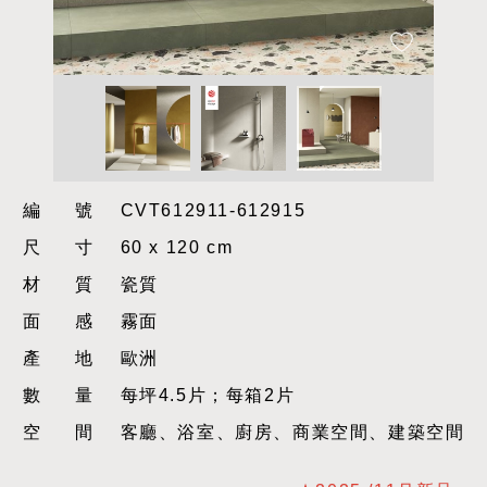
編號
CVT612911-612915
尺寸
60 x 120 cm
材質
瓷質
面感
霧面
產地
歐洲
數量
每坪4.5片；每箱2片
空間
客廳、浴室、廚房、商業空間、建築空間